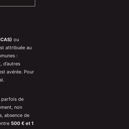
CCAS)
ou
est attribuée au
mmunes :
€
, d’autres
est avérée. Pour
al.
 parfois de
sement, non
es, absence de
entre
500 € et 1