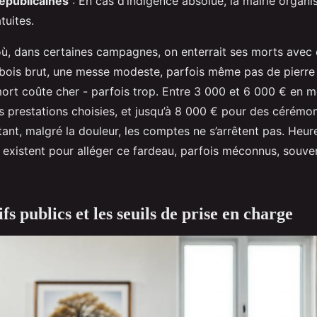
républicaines
: En cas d’indigence absolue, la mairie organ
tuites.
où, dans certaines campagnes, on enterrait ses morts avec c
e bois brut, une messe modeste, parfois même pas de pierre
 mort coûte cher - parfois trop. Entre 3 000 et 6 000 € en 
es prestations choisies, et jusqu’à 8 000 € pour des cérémon
tant, malgré la douleur, les comptes ne s’arrêtent pas. Heu
s existent pour alléger ce fardeau, parfois méconnus, souve
ifs publics et les seuils de prise en charge