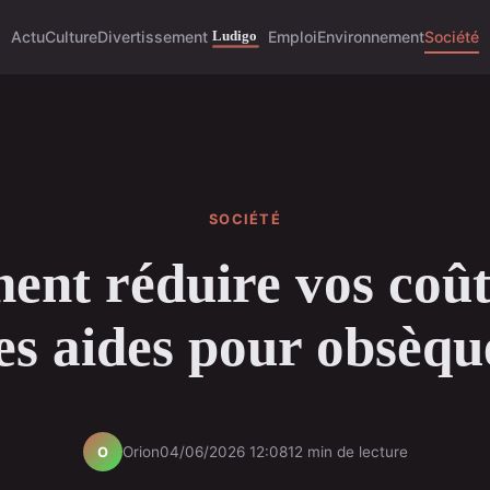
Actu
Culture
Divertissement
Emploi
Environnement
Société
SOCIÉTÉ
nt réduire vos coût
es aides pour obsèqu
Orion
04/06/2026 12:08
12 min de lecture
O