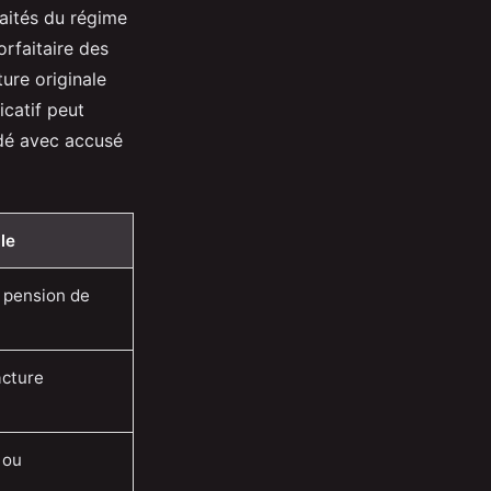
raités du régime
orfaitaire des
ture originale
icatif peut
ndé avec accusé
le
 pension de
acture
 ou