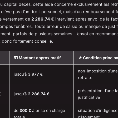
u capital décès, cette aide concerne exclusivement les ret
 relève pas d’un droit personnel, mais d’un remboursement f
Le versement de
2 286,74 €
intervient après envoi de la fac
ompes funèbres. Toute erreur de saisie ou manque de justif
itement, parfois de plusieurs semaines. L’envoi en recomma
t donc fortement conseillé.
💶 Montant approximatif
📌 Condition principa
non-imposition d’une
jusqu’à
3 977 €
retraite
présentation d'une f
)
jusqu’à
2 286,74 €
justificative
de
300 €
à prise en charge
situation d'indigence
totale
d'isolement