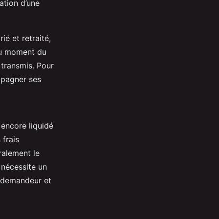
ation d’une
ié et retraité,
 au moment du
 transmis. Pour
mpagner ses
 encore liquidé
 frais
ralement le
 nécessite un
u demandeur et