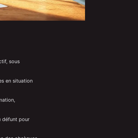
tif, sous
s en situation
mation,
u défunt pour