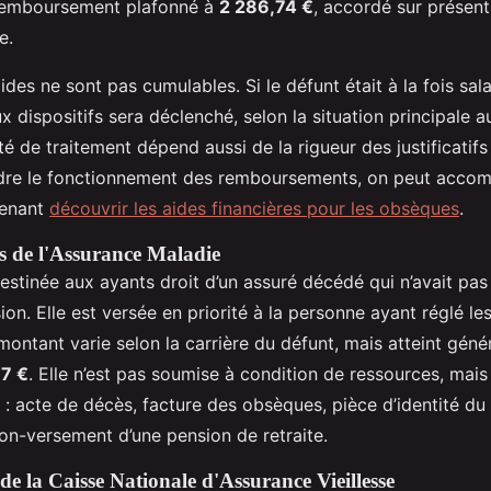
 remboursement plafonné à
2 286,74 €
, accordé sur présent
e.
ides ne sont pas cumulables. Si le défunt était à la fois salar
ux dispositifs sera déclenché, selon la situation principale
té de traitement dépend aussi de la rigueur des justificatifs
re le fonctionnement des remboursements, on peut acco
venant
découvrir les aides financières pour les obsèques
.
ès de l'Assurance Maladie
estinée aux ayants droit d’un assuré décédé qui n’avait pas
ion. Elle est versée en priorité à la personne ayant réglé les
montant varie selon la carrière du défunt, mais atteint géné
7 €
. Elle n’est pas soumise à condition de ressources, mais
 : acte de décès, facture des obsèques, pièce d’identité d
non-versement d’une pension de retraite.
de la Caisse Nationale d'Assurance Vieillesse