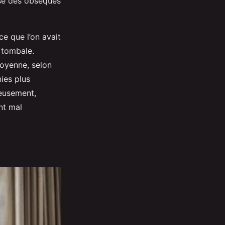
ise des obsèques
e que l’on avait
 tombale.
moyenne, selon
ies plus
reusement,
nt mal